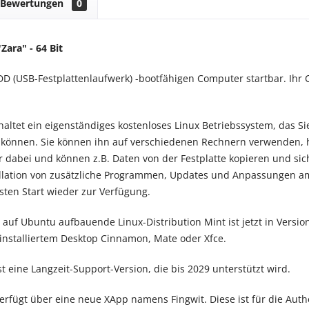
Bewertungen
0
"Zara
" - 64 Bit
DD (USB-Festplattenlaufwerk) -bootfähigen Computer startbar. I
haltet ein eigenständiges kostenloses Linux Betriebssystem, das Si
können. Sie können ihn auf verschiedenen Rechnern verwenden,
dabei und können z.B. Daten von der Festplatte kopieren und sic
tallation von zusätzliche Programmen, Updates und Anpassungen 
ten Start wieder zur Verfügung.
auf Ubuntu aufbauende Linux-Distribution Mint ist jetzt in Version
installiertem Desktop Cinnamon, Mate oder Xfce.
st eine Langzeit-Support-Version, die bis 2029 unterstützt wird.
verfügt über eine neue XApp namens Fingwit. Diese ist für die Auth