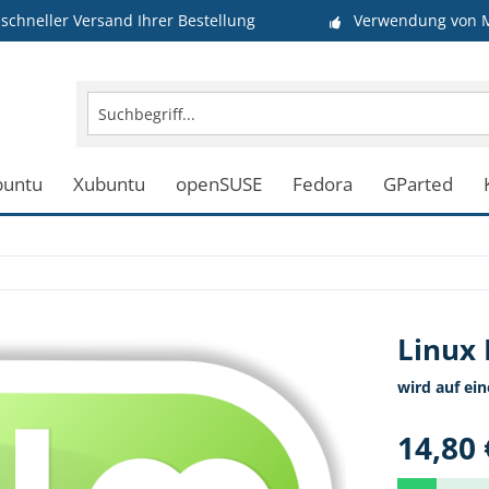
schneller Versand Ihrer Bestellung
Verwendung von M
buntu
Xubuntu
openSUSE
Fedora
GParted
Linux 
wird auf ei
14,80 