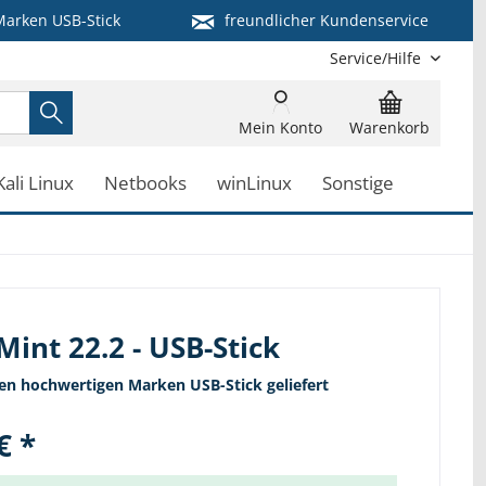
arken USB-Stick
freundlicher Kundenservice
Service/Hilfe
Mein Konto
Warenkorb
Kali Linux
Netbooks
winLinux
Sonstige
Mint 22.2 - USB-Stick
nen hochwertigen Marken USB-Stick geliefert
€ *