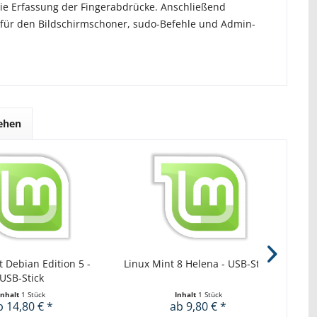
die Erfassung der Fingerabdrücke. Anschließend
g für den Bildschirmschoner, sudo-Befehle und Admin-
sehen
t Debian Edition 5 -
Linux Mint 8 Helena - USB-Stick
L
USB-Stick
Inhalt
1 Stück
Inhalt
1 Stück
b 14,80 € *
ab 9,80 € *