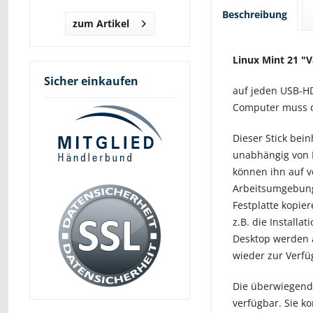
Beschreibung
zum Artikel
Linux Mint 21 "
V
Sicher einkaufen
auf jeden USB-HD
Computer muss d
Dieser Stick bein
unabhängig von I
können ihn auf 
Arbeitsumgebung
Festplatte kopie
z.B. die Install
Desktop werden 
wieder zur Verfü
Die überwiegend 
verfügbar. Sie k