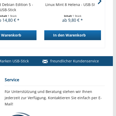
t Debian Edition 5 -
Linux Mint 8 Helena - USB-Stick
L
USB-Stick
Inhalt
1 Stück
Inhalt
1 Stück
b 14,80 € *
ab 9,80 € *
Warenkorb
In den
Warenkorb
arken USB-Stick
freundlicher Kundenservice
Service
Für Unterstützung und Beratung stehen wir Ihnen
jederzeit zur Verfügung. Kontaktieren Sie einfach per E-
Mail!