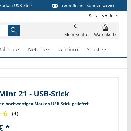
arken USB-Stick
freundlicher Kundenservice
Service/Hilfe
Mein Konto
Warenkorb
Kali Linux
Netbooks
winLinux
Sonstige
Mint 21 - USB-Stick
nen hochwertigen Marken USB-Stick geliefert
(
4
)
€ *