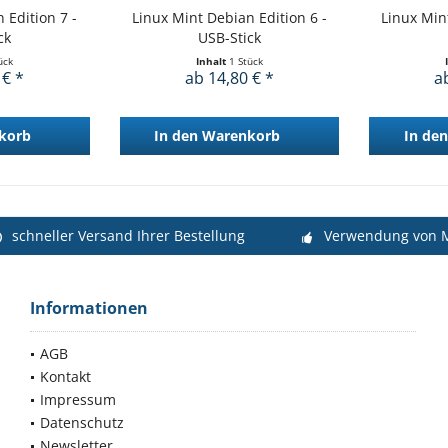
 Edition 7 -
Linux Mint Debian Edition 6 -
Linux Min
ck
USB-Stick
ück
Inhalt
1 Stück
 € *
ab 14,80 € *
a
korb
In den
Warenkorb
In den
schneller Versand Ihrer Bestellung
Verwendung von M
Informationen
AGB
Kontakt
Impressum
Datenschutz
Newsletter