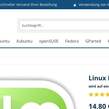
schneller Versand Ihrer Bestellung
Verwendung von M
buntu
Xubuntu
openSUSE
Fedora
GParted
Linux 
wird auf ei
14,80 