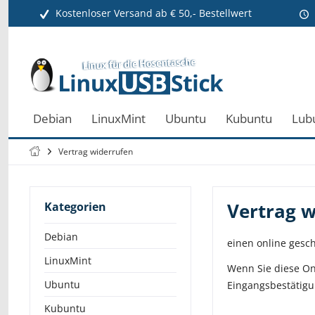
Kostenloser Versand ab € 50,- Bestellwert
Debian
LinuxMint
Ubuntu
Kubuntu
Lub
Vertrag widerrufen
Vertrag w
Kategorien
Debian
einen online gesc
LinuxMint
Wenn Sie diese Onl
Ubuntu
Eingangsbestätigu
Kubuntu