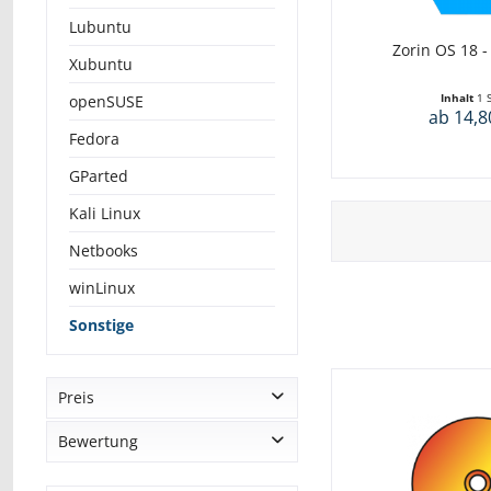
Lubuntu
Zorin OS 18 -
Xubuntu
Inhalt
1 
openSUSE
ab 14,8
Fedora
GParted
Kali Linux
Netbooks
winLinux
Sonstige
Preis
Bewertung
von
9,80 €
bis
14,80 €
& mehr