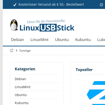
Kostenloser Versand ab € 50,- Bestellwert
Debian
LinuxMint
Ubuntu
Kubuntu
Lub
Sonstige
Kategorien
Topseller
Debian
LinuxMint
Ubuntu
Kubuntu