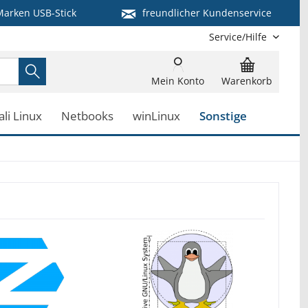
arken USB-Stick
freundlicher Kundenservice
Service/Hilfe
Mein Konto
Warenkorb
ali Linux
Netbooks
winLinux
Sonstige