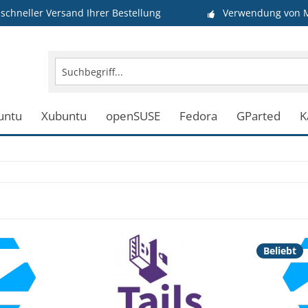
schneller Versand Ihrer Bestellung
Verwendung von M
untu
Xubuntu
openSUSE
Fedora
GParted
K
Beliebt