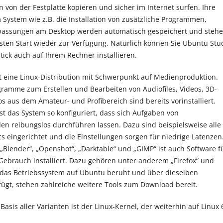
n von der Festplatte kopieren und sicher im Internet surfen. Ihre
ystem wie z.B. die Installation von zusätzliche Programmen,
assungen am Desktop werden automatisch gespeichert und steh
ten Start wieder zur Verfügung. Natürlich können Sie Ubuntu Stu
tick auch auf Ihrem Rechner installieren.
t eine Linux-Distribution mit Schwerpunkt auf Medienproduktion.
amme zum Erstellen und Bearbeiten von Audiofiles, Videos, 3D-
os aus dem Amateur- und Profibereich sind bereits vorinstalliert.
st das System so konfiguriert, dass sich Aufgaben von
n reibungslos durchführen lassen. Dazu sind beispielsweise alle
s eingerichtet und die Einstellungen sorgen für niedrige Latenzen
„Blender“, „Openshot“, „Darktable“ und „GIMP“ ist auch Software f
 Gebrauch installiert. Dazu gehören unter anderem „Firefox“ und
a das Betriebssystem auf Ubuntu beruht und über dieselben
fügt, stehen zahlreiche weitere Tools zum Download bereit.
sis aller Varianten ist der Linux-Kernel, der weiterhin auf Linux 