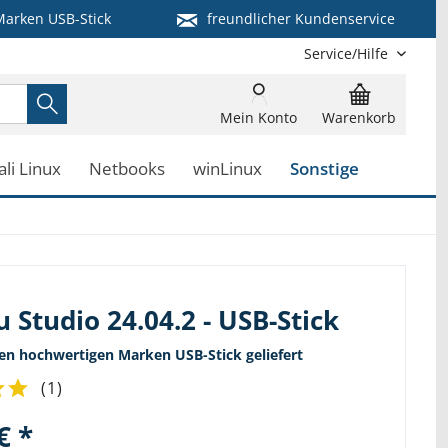
arken USB-Stick
freundlicher Kundenservice
Service/Hilfe
Mein Konto
Warenkorb
ali Linux
Netbooks
winLinux
Sonstige
 Studio 24.04.2 - USB-Stick
nen hochwertigen Marken USB-Stick geliefert
(
1
)
€ *