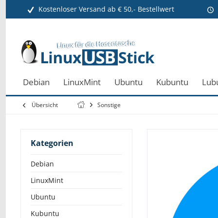
Kostenloser Versand ab € 50,- Bestellwert
Debian
LinuxMint
Ubuntu
Kubuntu
Lub
Übersicht
Sonstige
Kategorien
Debian
LinuxMint
Ubuntu
Kubuntu