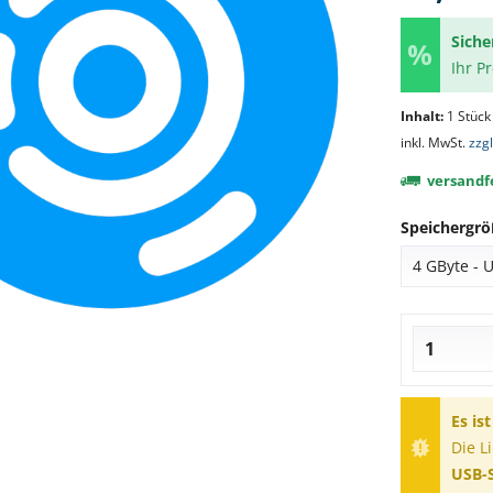
Siche
Ihr P
Inhalt:
1 Stück
inkl. MwSt.
zzg
versandfe
Speichergrö
Es is
Die L
USB-S