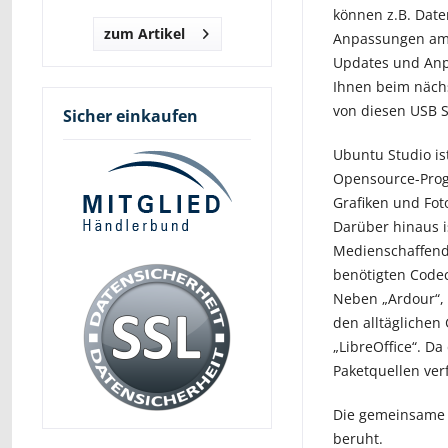
können z.B. Date
zum Artikel
Anpassungen am S
Updates und Anp
Ihnen beim nächs
von diesen USB S
Sicher einkaufen
Ubuntu Studio is
Opensource-Progr
Grafiken und Fot
Darüber hinaus i
Medienschaffende
benötigten Codec
Neben „Ardour“, 
den alltäglichen
„LibreOffice“. D
Paketquellen ver
Die gemeinsame Ba
beruht.