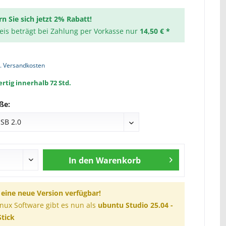
rn Sie sich jetzt 2% Rabatt!
reis beträgt bei Zahlung per Vorkasse nur
14,50 € *
l. Versandkosten
rtig innerhalb 72 Std.
ße:
In den
Warenkorb
t eine neue Version verfügbar!
inux Software gibt es nun als
ubuntu Studio 25.04 -
tick