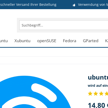
schneller Versand Ihrer Bestellung
Verwendung von M
untu
Xubuntu
openSUSE
Fedora
GParted
K
ubuntu
wird auf ei
14,80 