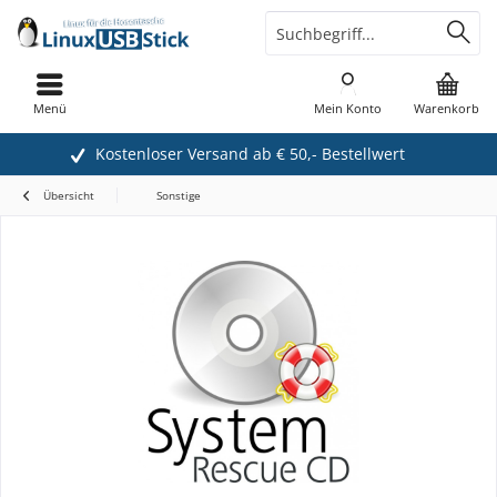
Menü
Mein Konto
Warenkorb
Kostenloser Versand ab € 50,- Bestellwert
Übersicht
Sonstige