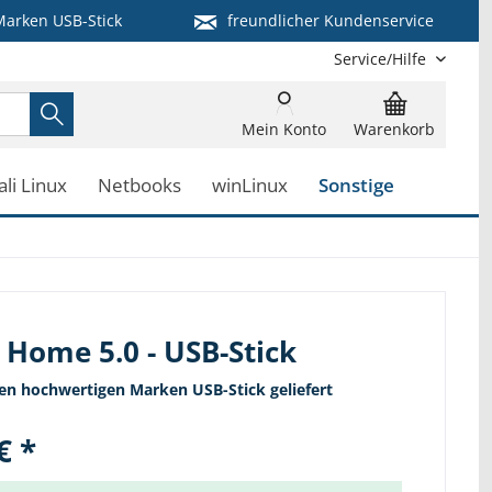
arken USB-Stick
freundlicher Kundenservice
Service/Hilfe
Mein Konto
Warenkorb
ali Linux
Netbooks
winLinux
Sonstige
 Home 5.0 - USB-Stick
nen hochwertigen Marken USB-Stick geliefert
€ *