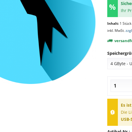
Siche
Ihr P
Inhalt:
1 Stück
inkl. MwSt.
zzg
versandfe
Speichergrö
Es is
Die L
USB-S
Artikel-Nr.: