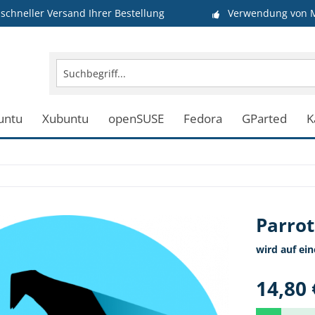
schneller Versand Ihrer Bestellung
Verwendung von M
untu
Xubuntu
openSUSE
Fedora
GParted
K
Parrot
wird auf ei
14,80 