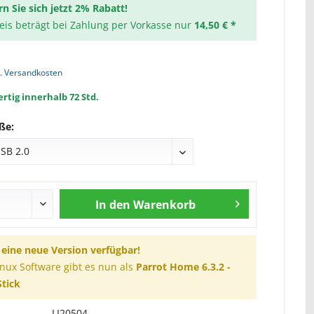
rn Sie sich jetzt 2% Rabatt!
reis beträgt bei Zahlung per Vorkasse nur
14,50 € *
l. Versandkosten
rtig innerhalb 72 Std.
ße:
In den
Warenkorb
t eine neue Version verfügbar!
inux Software gibt es nun als
Parrot Home 6.3.2 -
tick
LI20504