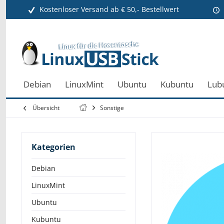
Kostenloser Versand ab € 50,- Bestellwert
Debian
LinuxMint
Ubuntu
Kubuntu
Lub
Übersicht
Sonstige
Kategorien
Debian
LinuxMint
Ubuntu
Kubuntu