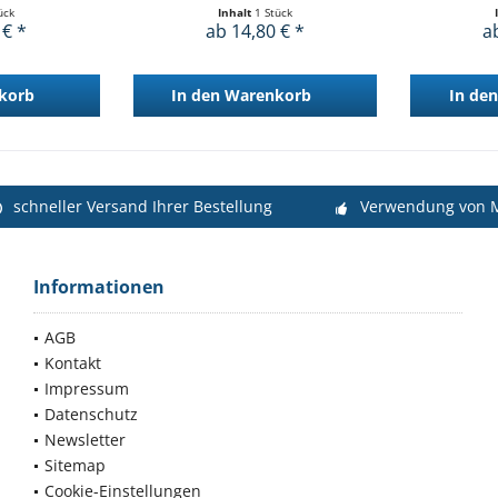
ück
Inhalt
1 Stück
 € *
ab 14,80 € *
a
korb
In den
Warenkorb
In den
schneller Versand Ihrer Bestellung
Verwendung von M
Informationen
AGB
Kontakt
Impressum
Datenschutz
Newsletter
Sitemap
Cookie-Einstellungen