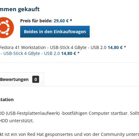
ammen gekauft
Preis für beide:
29,60 €
*
Beides in den Einkaufswagen
Fedora 41 Workstation - USB-Stick 4 GByte - USB 2.0
14,80 €
*
- USB-Stick 4 GByte - USB 2.0
14,80 €
*
Bewertungen
0
tation
D (USB-Festplattenlaufwerk) -bootfähigen Computer startbar. Sollte
HDD unterstützt.
kt ist ein von Red Hat gesponsertes und von der Community unterst