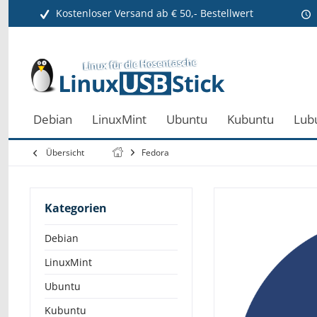
Kostenloser Versand ab € 50,- Bestellwert
Debian
LinuxMint
Ubuntu
Kubuntu
Lub
Übersicht
Fedora
Kategorien
Debian
LinuxMint
Ubuntu
Kubuntu