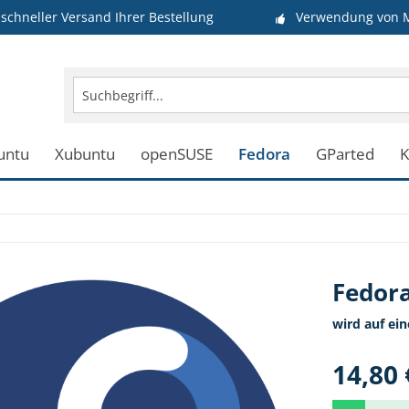
schneller Versand Ihrer Bestellung
Verwendung von M
untu
Xubuntu
openSUSE
Fedora
GParted
K
Fedora
wird auf ei
14,80 