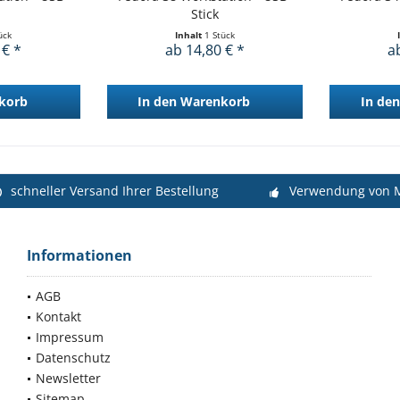
Stick
ück
Inhalt
1 Stück
 € *
ab 14,80 € *
a
korb
In den
Warenkorb
In den
schneller Versand Ihrer Bestellung
Verwendung von M
Informationen
AGB
Kontakt
Impressum
Datenschutz
Newsletter
Sitemap